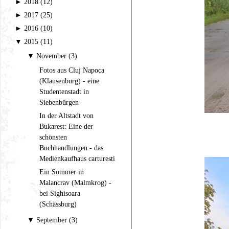
►
2018 (12)
►
2017 (25)
►
2016 (10)
▼
2015 (11)
▼
November (3)
Fotos aus Cluj Napoca
(Klausenburg) - eine
Studentenstadt in
Siebenbürgen
In der Altstadt von
Bukarest: Eine der
schönsten
Buchhandlungen - das
Medienkaufhaus carturesti
Ein Sommer in
Malancrav (Malmkrog) -
bei Sighisoara
(Schässburg)
▼
September (3)