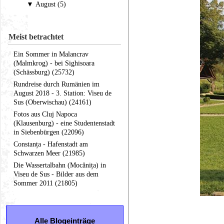
▼
August (5)
Meist betrachtet
Ein Sommer in Malancrav
(Malmkrog) - bei Sighisoara
(Schässburg) (25732)
Rundreise durch Rumänien im
August 2018 - 3. Station: Viseu de
Sus (Oberwischau) (24161)
Fotos aus Cluj Napoca
(Klausenburg) - eine Studentenstadt
in Siebenbürgen (22096)
Constanța - Hafenstadt am
Schwarzen Meer (21985)
Die Wassertalbahn (Mocănița) in
Viseu de Sus - Bilder aus dem
Sommer 2011 (21805)
Alle Blogeinträge