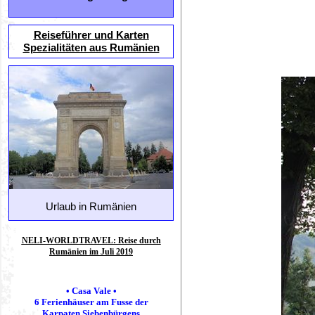
Reiseführer und Karten
Spezialitäten aus Rumänien
Urlaub in Rumänien
NELI-WORLDTRAVEL: Reise durch
Rumänien im Juli 2019
• Casa Vale •
6 Ferienhäuser am Fusse der
Karpaten Siebenbürgens