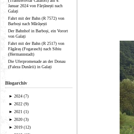
(Transferoviar Călători) am 4.
Januar 2024 von Fârțănești nach
Galați
Fahrt mit der Bahn (R 7572) von
Barboși nach Mărășești
Der Bahnhof in Barboși, ein Vorort
von Galați
Fahrt mit der Bahn (R 2517) von
Făgăraș (Fogarasch) nach Sibiu
(Hermannstadt)
Die Uferpromenade an der Donau
(Faleza Dunării) in Galați
Blogarchiv
►
2024 (7)
►
2022 (9)
►
2021 (1)
►
2020 (3)
►
2019 (12)