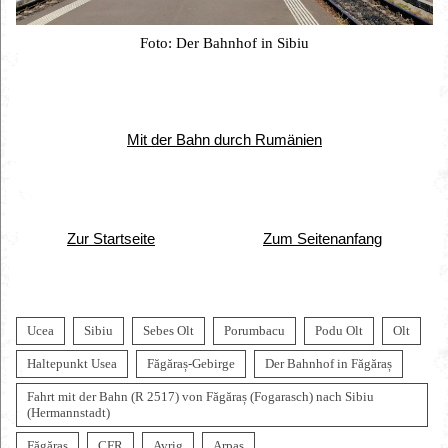
Foto: Der Bahnhof in Sibiu
Mit der Bahn durch Rumänien
Zur Startseite
Zum Seitenanfang
Ucea
Sibiu
Sebes Olt
Porumbacu
Podu Olt
Olt
Haltepunkt Usea
Făgăraș-Gebirge
Der Bahnhof in Făgăraș
Fahrt mit der Bahn (R 2517) von Făgăraș (Fogarasch) nach Sibiu
(Hermannstadt)
Făgăraș
CFR
Avrig
Arpas